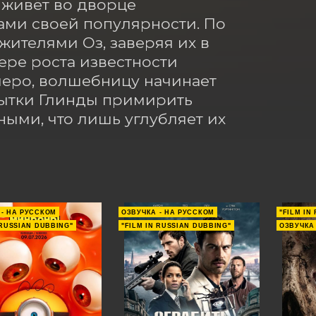
живёт во дворце 
ми своей популярности. По 
ителями Оз, заверяя их в 
ре роста известности 
иеро, волшебницу начинает 
ытки Глинды примирить 
ми, что лишь углубляет их 
 - НА РУССКОМ
ОЗВУЧКА - НА РУССКОМ
"FILM IN
 RUSSIAN DUBBING"
"FILM IN RUSSIAN DUBBING"
ОЗВУЧКА