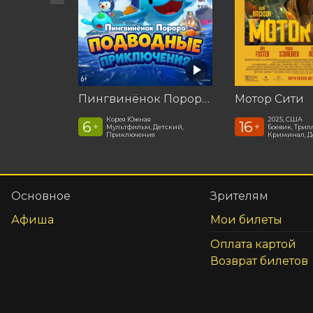
Пингвинёнок Пороро: Подводные приключения
Мотор Сити
Корея Южная
2025, США
6
16
+
+
Мультфильм, Детский,
Боевик, Трил
Приключения
Криминал, Д
Основное
Зрителям
Афиша
Мои билеты
Оплата картой
Возврат билетов