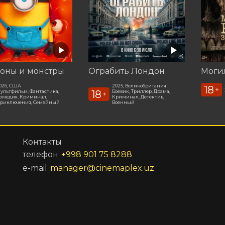
оны и монстры
Ограбить Лондон
026, США
2025, Великобритания
18
+
18
ультфильм, Фантастика,
Боевик, Триллер, Драма,
+
омедия, Криминал,
Криминал, Детектив,
риключения, Семейный
Военный
Контакты
телефон
+998 901 75 8288
e-mail
manager@cinemaplex.uz