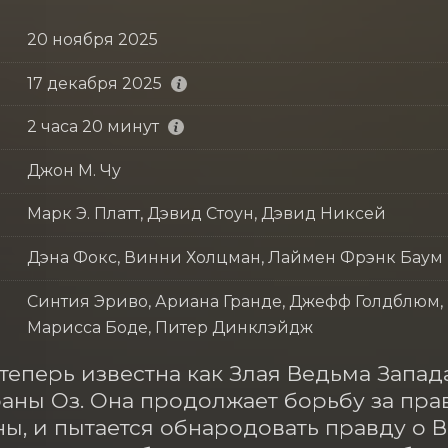
20 ноября 2025
17 декабря 2025
2 часа 20 минут
Джон М. Чу
Марк Э. Платт, Дэвид Стоун, Дэвид Никсей
Дэна Фокс, Винни Холцман, Лаймен Фрэнк Баум
Синтия Эриво, Ариана Гранде, Джефф Голдблюм, 
Марисса Боде, Питер Динклэйдж
теперь известна как Злая Ведьма Запада
раны Оз. Она продолжает борьбу за прав
ы, и пытается обнародовать правду о 