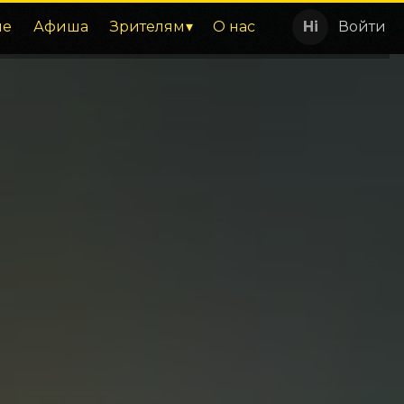
ие
Афиша
Зрителям
О нас
Войти