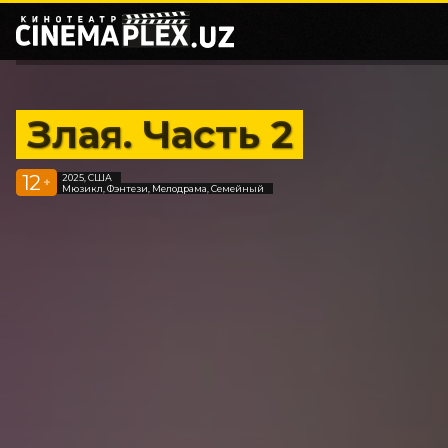
Злая. Часть 2
12
2025, США
+
Мюзикл, Фэнтези, Мелодрама, Семейный