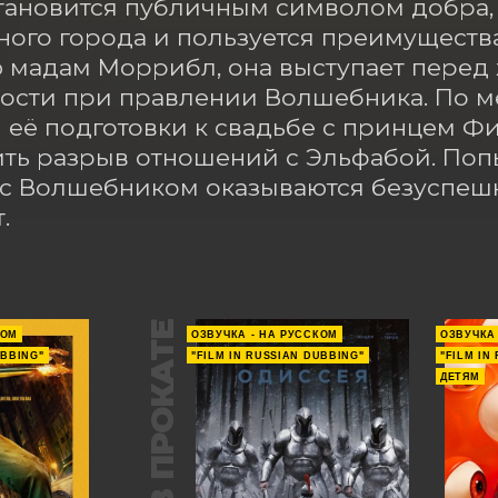
тановится публичным символом добра, 
ого города и пользуется преимущества
 мадам Моррибл, она выступает перед ж
ости при правлении Волшебника. По ме
 её подготовки к свадьбе с принцем Ф
ть разрыв отношений с Эльфабой. Поп
с Волшебником оказываются безуспешны
.
В ПРОКАТЕ
КОМ
ОЗВУЧКА - НА РУССКОМ
ОЗВУЧКА
UBBING"
"FILM IN RUSSIAN DUBBING"
"FILM IN
ДЕТЯМ