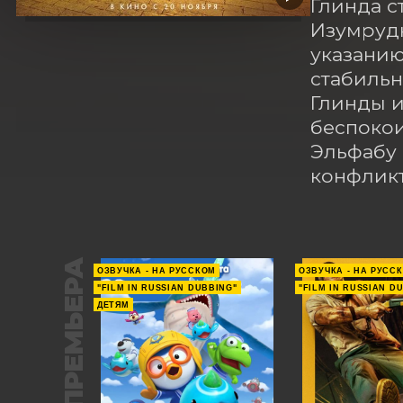
Глинда с
Изумрудн
указанию
стабильн
Глинды и
беспокои
Эльфабу 
конфликт
ПРЕМЬЕРА
ОЗВУЧКА - НА РУССКОМ
ОЗВУЧКА - НА РУСС
"FILM IN RUSSIAN DUBBING"
"FILM IN RUSSIAN D
ДЕТЯМ