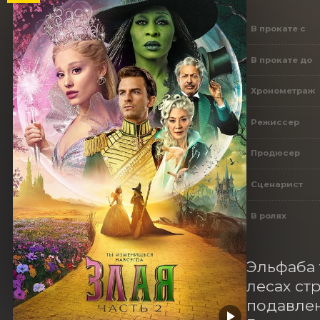
В прокате с
В прокате до
Хронометраж
Режиссер
Продюсер
Сценарист
В ролях
Эльфаба 
лесах ст
подавлен