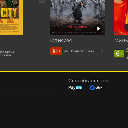
Одиссея
Минь
2
18
+
2026, Великобритания, США
6
лер, Драма,
М
+
етектив
К
П
Способы оплаты