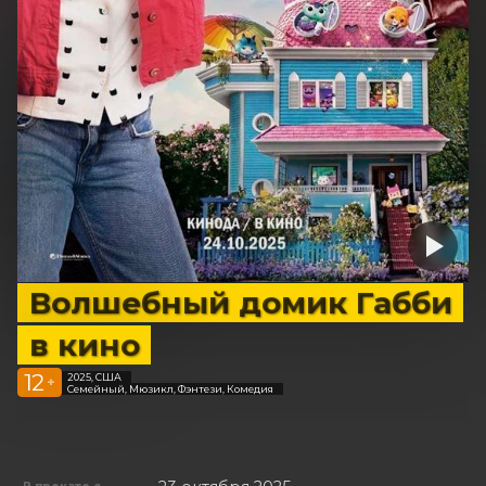
Волшебный домик Габби
в кино
12
2025, США
+
Семейный, Мюзикл, Фэнтези, Комедия