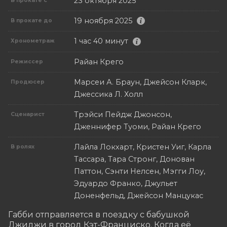
23 октября 2025
В прокате с
19 ноября 2025
В прокате до
1 час 40 минут
Хронометраж
Райан Крего
Режиссер
Марсеи А. Браун, Джейсон Кларк,
Продюсер
Джессика Л. Холл
Трэйси Пейдж Джонсон,
Сценарист
Дженнифер Туоми, Райан Крего
Лайла Локхарт, Кристен Уиг, Карла
В ролях
Тассара, Тара Стронг, Донован
Паттон, Сэнти Нелсен, Мэгги Лоу,
Эдуардо Франко, Джульет
Доненфельд, Джейсон Манцукас
Габби отправляется в поездку с бабушкой 
Джиджи в город Кэт-Франциско. Когда её 