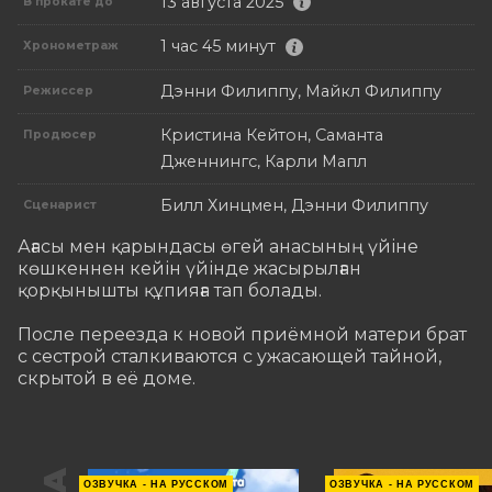
13 августа 2025
В прокате до
1 час 45 минут
Хронометраж
Дэнни Филиппу, Майкл Филиппу
Режиссер
Кристина Кейтон, Саманта
Продюсер
Дженнингс, Карли Мапл
Билл Хинцмен, Дэнни Филиппу
Сценарист
Ағасы мен қарындасы өгей анасының үйіне 
көшкеннен кейін үйінде жасырылған 
қорқынышты құпияға тап болады.  

После переезда к новой приёмной матери брат 
с сестрой сталкиваются с ужасающей тайной, 
скрытой в её доме.
ОЗВУЧКА - НА РУССКОМ
ОЗВУЧКА - НА РУССКОМ