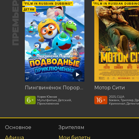
ПРЕМЬЕРА
"FILM IN RUSSIAN DUBBING"
"FILM IN RUSSIAN DUBBIN
ДЕТЯМ
Пингвинёнок Пороро: Подводные приключения
Мотор Сити
Корея Южная
2025, США
6
16
+
+
Мультфильм, Детский,
Боевик, Триллер, Др
Приключения
Криминал, Детекти
Основное
Зрителям
Афиша
Мои билеты