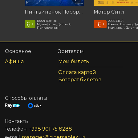
Пингвинёнок Пороро: Подводные приключения
Мотор Сити
Корея Южная
2025, США
6
16
+
+
Мультфильм, Детский,
Боевик, Триллер, Др
Приключения
Криминал, Детекти
Основное
Зрителям
Афиша
Мои билеты
Оплата картой
Возврат билетов
Способы оплаты
Контакты
телефон
+998 901 75 8288
e-mail
manager@cinemaplex.uz