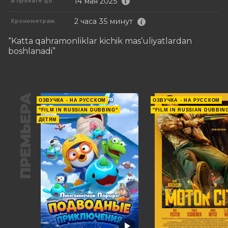
14 мая 2025
В прокате до
2 часа 35 минут
Хронометраж
“Katta qahramonliklar kichik mas’uliyatlardan 
boshlanadi”
ПРЕМЬЕРА
ОЗВУЧКА - НА РУССКОМ
ОЗВУЧКА - НА РУССКОМ
"FILM IN RUSSIAN DUBBING"
"FILM IN RUSSIAN DUBBIN
ДЕТЯМ