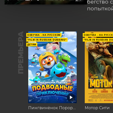
бегство 
попыткой
ПРЕМЬЕРА
ОЗВУЧКА - НА РУССКОМ
ОЗВУЧКА - НА РУСС
"FILM IN RUSSIAN DUBBING"
"FILM IN RUSSIAN D
ДЕТЯМ
Пингвинёнок Пороро: Подводные приключения
Мотор Сити