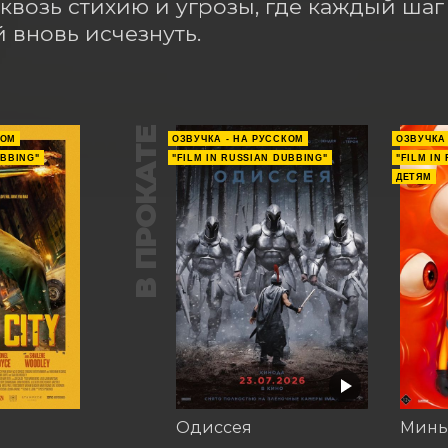
сквозь стихию и угрозы, где каждый ша
 вновь исчезнуть.
В ПРОКАТЕ
КОМ
ОЗВУЧКА - НА РУССКОМ
ОЗВУЧКА
UBBING"
"FILM IN RUSSIAN DUBBING"
"FILM IN
ДЕТЯМ
Одиссея
Минь