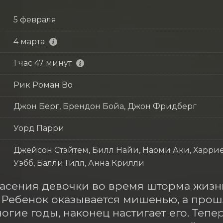
5 февраля
4 марта
1 час 47 минут
Рик Роман Во
Джон Берг, Брендон Бойа, Джон Фридберг
Уорд Парри
Джейсон Стэйтем, Билл Найи, Наоми Аки, Харрие
Уэбб, Балли Гилл, Анна Крилли
асения девочки во время шторма жизнь
 Ребенок оказывается мишенью, а прошл
огие годы, наконец настигает его. Тепе