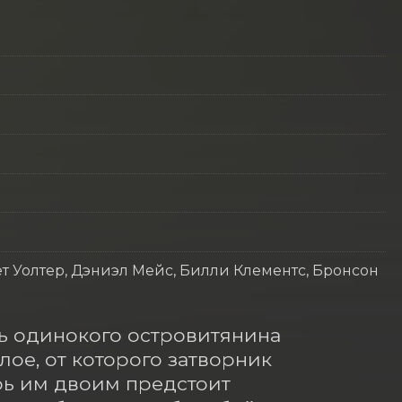
т Уолтер, Дэниэл Мейс, Билли Клементс, Бронсон
 одинокого островитянина 
ое, от которого затворник 
рь им двоим предстоит 