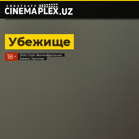
Убежище
18
2026, США, Великобритания
+
Боевик, Триллер