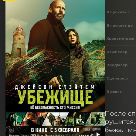
В прокате с
В прокате до
Хронометраж
Режиссер
Продюсер
Сценарист
В ролях
После сп
рушится.
бежал мн