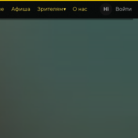
ие
Афиша
Зрителям
О нас
Войти