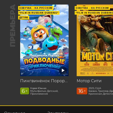
ПРЕМЬЕРА
ОЗВУЧКА - НА РУССКОМ
ОЗВУЧКА - НА РУССКОМ
"FILM IN RUSSIAN DUBBING"
"FILM IN RUSSIAN DUBBIN
ДЕТЯМ
Пингвинёнок Пороро: Подводные приключения
Мотор Сити
Корея Южная
2025, США
6
16
+
+
Мультфильм, Детский,
Боевик, Триллер, Др
Приключения
Криминал, Детекти