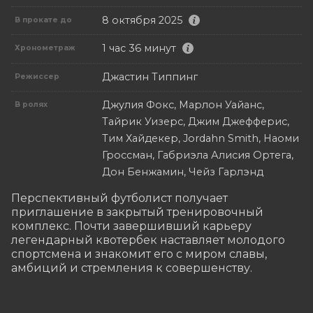
8 октября 2025
В прокате до
1 час 36 минут
Хронометраж
Джастин Типпинг
Режиссер
Джулия Фокс, Марлон Уайанс,
В ролях
Тайрик Уизерс, Джим Джефферис,
Тим Хайдекер, Jordahn Smith, Наоми
Гроссман, Габриэла Алисия Ортега,
Дон Бенжамин, Чейз Гарлэнд
Перспективный футболист получает 
приглашение в закрытый тренировочный 
комплекс. Почти завершивший карьеру 
легендарный квотербек наставляет молодого 
спортсмена и знакомит его с миром славы, 
амбиций и стремления к совершенству.