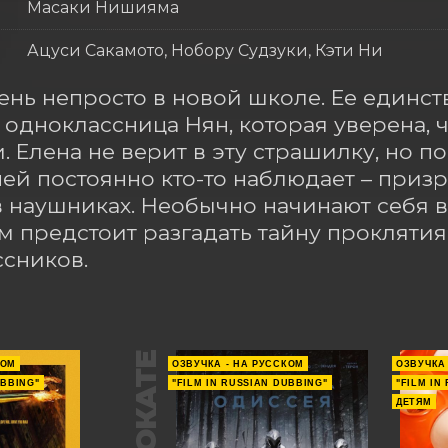
Масаки Нишияма
Ацуси Сакамото, Нобору Судзуки, Кэти Ни
ень непросто в новой школе. Ее единст
 одноклассница Нян, которая уверена, ч
. Елена не верит в эту страшилку, но по
 ней постоянно кто-то наблюдает – приз
в наушниках. Необычно начинают себя ве
 предстоит разгадать тайну проклятия 
сников.
В ПРОКАТЕ
КОМ
ОЗВУЧКА - НА РУССКОМ
ОЗВУЧКА
UBBING"
"FILM IN RUSSIAN DUBBING"
"FILM IN
ДЕТЯМ