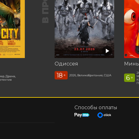
Одиссея
Минь
2
18
+
2026, Великобритания, США
6
лер, Драма,
М
+
етектив
К
П
Способы оплаты