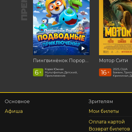
Пингвинёнок Пороро: Подводные приключения
Мотор Сити
Корея Южная
2025, США
6
16
+
+
Мультфильм, Детский,
Боевик, Трил
Приключения
Криминал, Д
Основное
Зрителям
Афиша
Мои билеты
Оплата картой
Возврат билетов