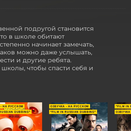
венной подругой становится 
то в школе обитают 
степенно начинает замечать, 
раков можно даже услышать, 
сти и другие ребята. 
школы, чтобы спасти себя и 
 - НА РУССКОМ
ОЗВУЧКА - НА РУССКОМ
"FILM IN
 RUSSIAN DUBBING"
"FILM IN RUSSIAN DUBBING"
ОЗВУЧКА