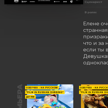
Сценарист
В ролях
Елене оч
странная
призраки
что и за
если ты 
Девушкам
одноклас
ПРЕМЬЕРА
ОЗВУЧКА - НА РУССКОМ
ОЗВУЧКА - НА РУСС
"FILM IN RUSSIAN DUBBING"
"FILM IN RUSSIAN D
ДЕТЯМ