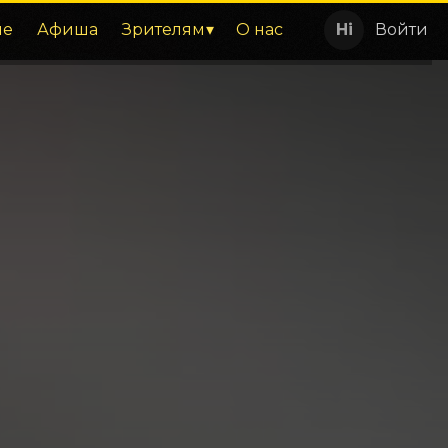
ие
Афиша
Зрителям
О нас
Войти