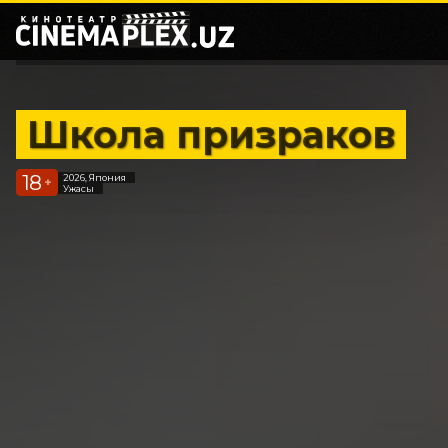
Школа призраков
18
2026, Япония
+
Ужасы