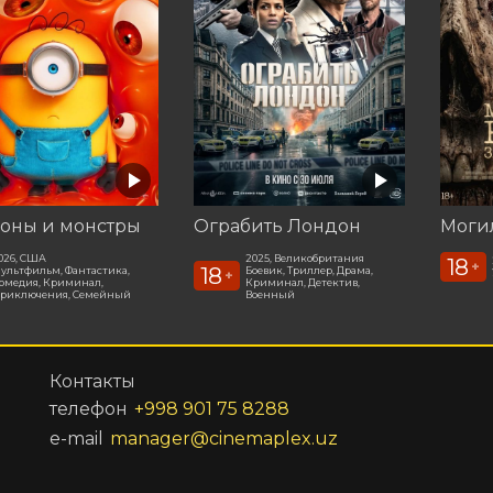
оны и монстры
Ограбить Лондон
026, США
2025, Великобритания
18
+
18
ультфильм, Фантастика,
Боевик, Триллер, Драма,
+
омедия, Криминал,
Криминал, Детектив,
риключения, Семейный
Военный
Контакты
телефон
+998 901 75 8288
e-mail
manager@cinemaplex.uz