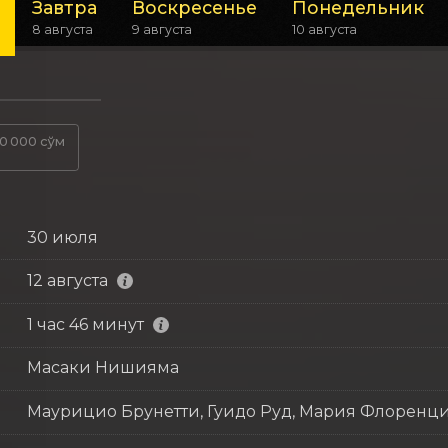
Завтра
Воскресенье
Понедельник
8 августа
9 августа
10 августа
0 000 сўм
30 июля
12 августа
1 час 46 минут
Масаки Нишияма
Маурицио Брунетти, Гуидо Руд, Мария Флоренц