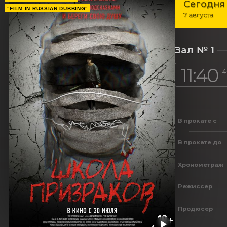
Сегодня
"FILM IN RUSSIAN DUBBING"
7 августа
Зал № 1
11:40
4
В прокате с
В прокате до
Хронометраж
Режиссер
Продюсер