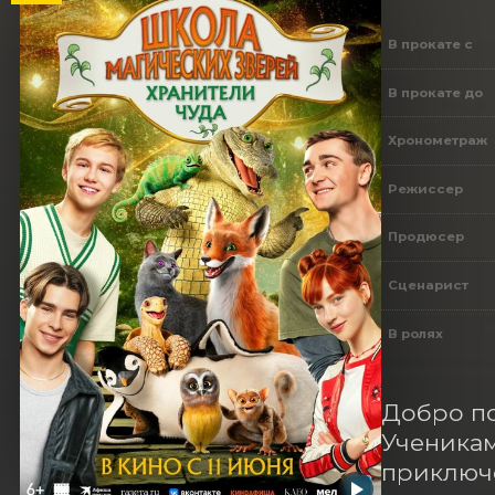
В прокате с
В прокате до
Хронометраж
Режиссер
Продюсер
Сценарист
В ролях
​​Добро 
Ученикам
приключе