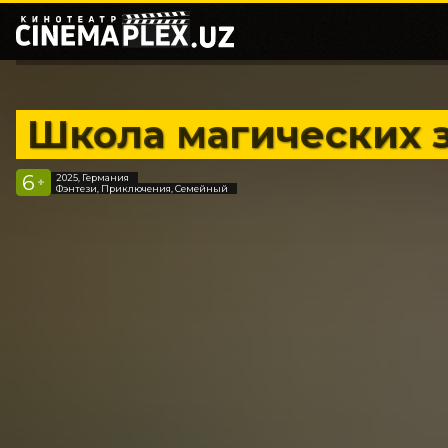
Школа магических з
6
2025, Германия
+
Фэнтези, Приключения, Семейный