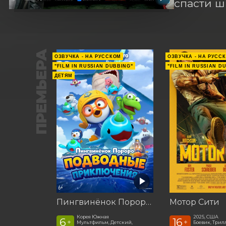
спасти ш
ПРЕМЬЕРА
ОЗВУЧКА - НА РУССКОМ
ОЗВУЧКА - НА РУСС
"FILM IN RUSSIAN DUBBING"
"FILM IN RUSSIAN D
ДЕТЯМ
Пингвинёнок Пороро: Подводные приключения
Мотор Сити
Корея Южная
2025, США
6
16
+
+
Мультфильм, Детский,
Боевик, Трил