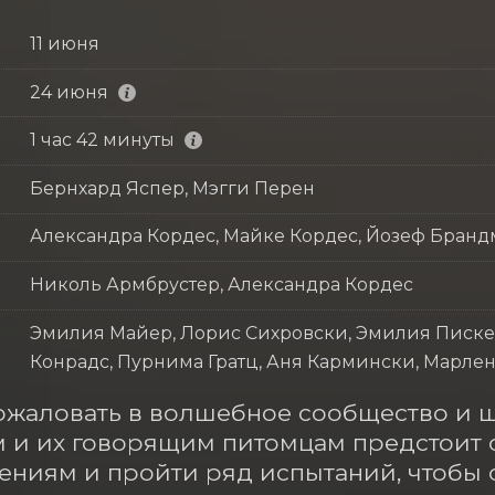
11 июня
24 июня
1 час 42 минуты
Бернхард Яспер, Мэгги Перен
Александра Кордес, Майке Кордес, Йозеф Бран
Николь Армбрустер, Александра Кордес
Эмилия Майер, Лорис Сихровски, Эмилия Писке,
Конрадс, Пурнима Гратц, Аня Кармински, Марлен
пожаловать в волшебное сообщество и ш
 и их говорящим питомцам предстоит о
ниям и пройти ряд испытаний, чтобы о