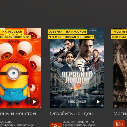
 - НА РУССКОМ
ОЗВУЧКА - НА РУССКОМ
"FILM IN
 RUSSIAN DUBBING"
"FILM IN RUSSIAN DUBBING"
ОЗВУЧКА
оны и монстры
Ограбить Лондон
026, США
2025, Великобритания
18
+
18
ультфильм, Фантастика,
Боевик, Триллер, Драма,
+