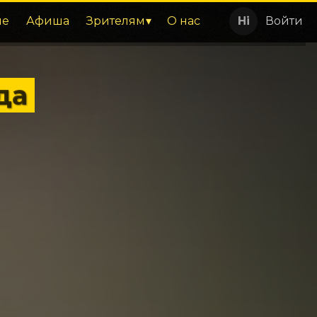
ие
Афиша
Зрителям
О нас
Войти
да