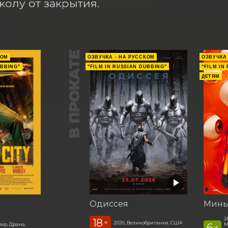
колу от закрытия.
В ПРОКАТЕ
КОМ
ОЗВУЧКА - НА РУССКОМ
ОЗВУЧКА
UBBING"
"FILM IN RUSSIAN DUBBING"
"FILM IN
ДЕТЯМ
Одиссея
Минь
2
18
+
2026, Великобритания, США
6
лер, Драма,
М
+