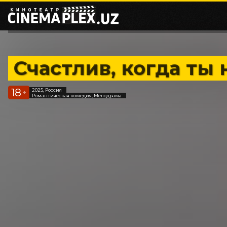
Счастлив, когда ты 
18
2025, Россия
+
Романтическая комедия, Мелодрама