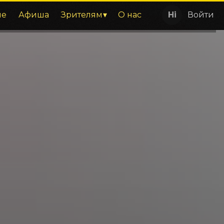
ие
Афиша
Зрителям
О нас
Войти