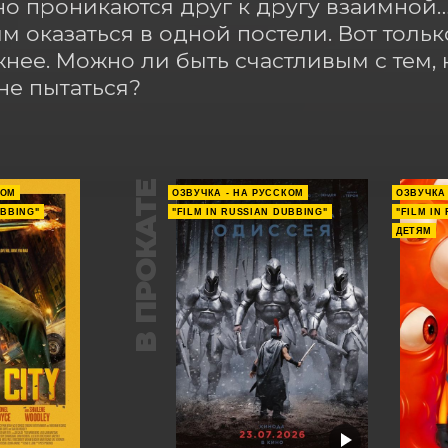
о проникаются друг к другу взаимной…а
м оказаться в одной постели. Вот только
нее. Можно ли быть счастливым с тем, к
не пытаться?
В ПРОКАТЕ
КОМ
ОЗВУЧКА - НА РУССКОМ
ОЗВУЧКА
UBBING"
"FILM IN RUSSIAN DUBBING"
"FILM IN
ДЕТЯМ