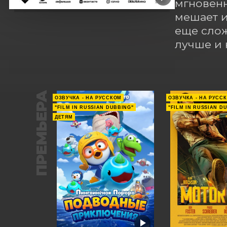
мгновенн
мешает и
еще слож
лучше и 
ПРЕМЬЕРА
ОЗВУЧКА - НА РУССКОМ
ОЗВУЧКА - НА РУСС
"FILM IN RUSSIAN DUBBING"
"FILM IN RUSSIAN D
ДЕТЯМ