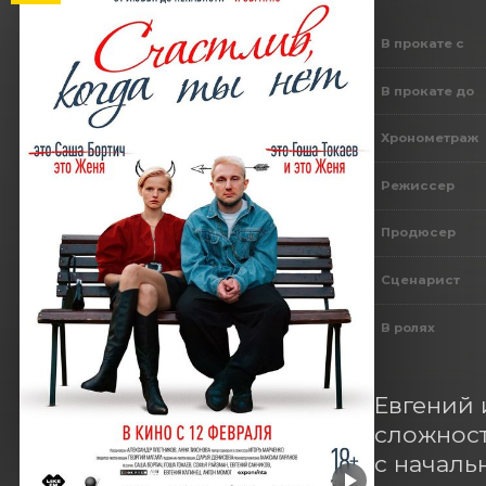
В прокате с
В прокате до
Хронометраж
Режиссер
Продюсер
Сценарист
В ролях
Евгений 
сложност
с началь