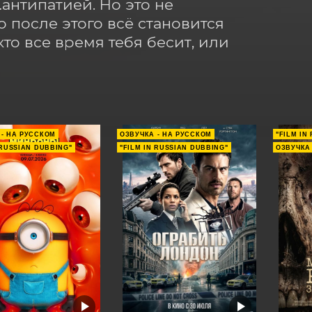
нтипатией. Но это не 
 после этого всё становится 
то все время тебя бесит, или 
 - НА РУССКОМ
ОЗВУЧКА - НА РУССКОМ
"FILM IN
 RUSSIAN DUBBING"
"FILM IN RUSSIAN DUBBING"
ОЗВУЧКА