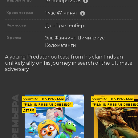
19 ноября 2025
В прокате до
1 час 47 минут
Хронометраж
Дэн Трахтенберг
Режиссер
Эль Фаннинг, Димитриус
В ролях
Коломатанги
A young Predator outcast from his clan finds an 
unlikely ally on his journey in search of the ultimate 
adversary.
ПРЕМЬЕРА
ОЗВУЧКА - НА РУССКОМ
ОЗВУЧКА - НА РУССКОМ
"FILM IN RUSSIAN DUBBING"
"FILM IN RUSSIAN DUBBIN
ДЕТЯМ