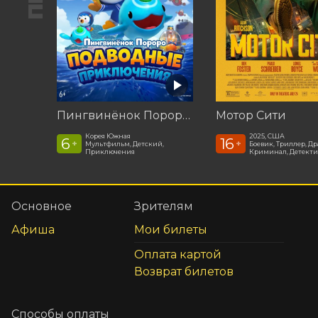
Пингвинёнок Пороро: Подводные приключения
Мотор Сити
Корея Южная
2025, США
6
16
+
+
Мультфильм, Детский,
Боевик, Триллер, Др
Приключения
Криминал, Детекти
Основное
Зрителям
Афиша
Мои билеты
Оплата картой
Возврат билетов
Способы оплаты