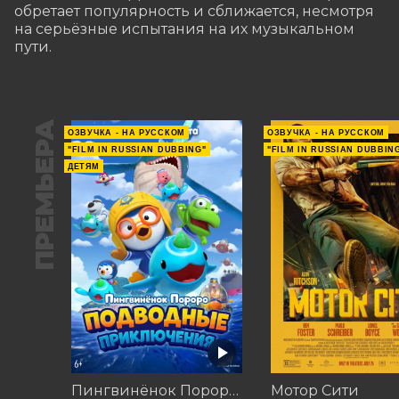
обретает популярность и сближается, несмотря 
на серьёзные испытания на их музыкальном 
пути.
ПРЕМЬЕРА
ОЗВУЧКА - НА РУССКОМ
ОЗВУЧКА - НА РУССКОМ
"FILM IN RUSSIAN DUBBING"
"FILM IN RUSSIAN DUBBIN
ДЕТЯМ
Пингвинёнок Пороро: Подводные приключения
Мотор Сити