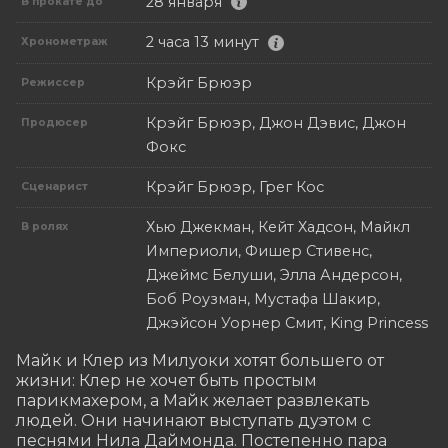
28 января
В прокате до
2 часа 13 минут
Хронометраж
Крэйг Брюэр
Режиссер
Крэйг Брюэр, Джон Дэвис, Джон
Продюсер
Фокс
Крэйг Брюэр, Грег Кос
Сценарист
Хью Джекман, Кейт Хадсон, Майкл
В ролях
Империоли, Фишер Стивенс,
Джеймс Белуши, Элла Андерсон,
Боб Роузман, Мустафа Шакир,
Джэйсон Уорнер Смит, King Princess
Майк и Клер из Милуоки хотят большего от 
жизни: Клер не хочет быть простым 
парикмахером, а Майк желает развлекать 
людей. Они начинают выступать дуэтом с 
песнями Нила Даймонда. Постепенно пара 