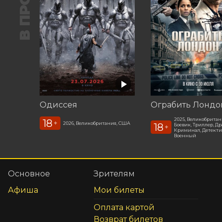
Одиссея
Ограбить Лондо
2025, Великобрита
18
+
2026, Великобритания, США
18
Боевик, Триллер, Др
+
Криминал, Детекти
Военный
Основное
Зрителям
Афиша
Мои билеты
Оплата картой
Возврат билетов