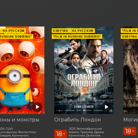
 - НА РУССКОМ
ОЗВУЧКА - НА РУССКОМ
"FILM IN
 RUSSIAN DUBBING"
"FILM IN RUSSIAN DUBBING"
ОЗВУЧКА
оны и монстры
Ограбить Лондон
026, США
2025, Великобритания
18
+
18
ультфильм, Фантастика,
Боевик, Триллер, Драма,
+
омедия, Криминал,
Криминал, Детектив,