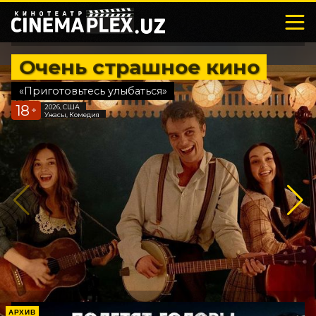
Очень страшное кино
«Приготовьтесь улыбаться»
18
2026, США
+
Ужасы, Комедия
АРХИВ