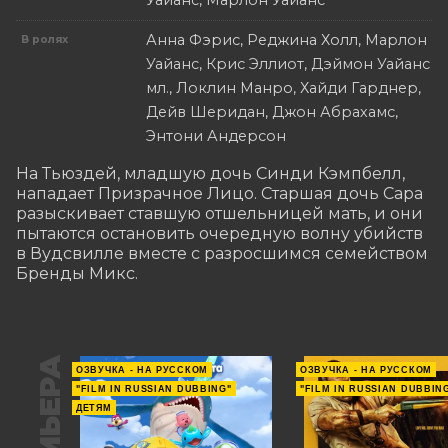
Уайанс, Марлон Уайанс
Анна Фэрис, Реджина Холл, Марлон
В ролях
Уайанс, Крис Эллиот, Дэймон Уайанс
мл., Локлин Манро, Хайди Гарднер,
Дейв Шеридан, Джон Абрахамс,
Энтони Андерсон
На Тьюздей, младшую дочь Синди Кэмпбелл, 
нападает Призрачное Лицо. Старшая дочь Сара 
разыскивает ставшую отшельницей мать, и они 
пытаются остановить очередную волну убийств 
в Вудсвилле вместе с разросшимся семейством 
Бренды Микс.
ПРЕМЬЕРА
ОЗВУЧКА - НА РУССКОМ
ОЗВУЧКА - НА РУССКОМ
"FILM IN RUSSIAN DUBBING"
"FILM IN RUSSIAN DUBBIN
ДЕТЯМ