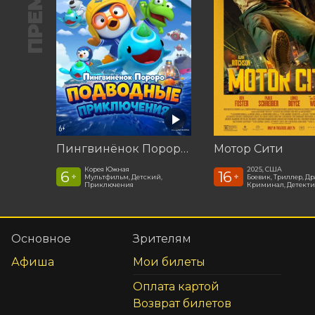
Пингвинёнок Пороро: Подводные приключения
Мотор Сити
Корея Южная
2025, США
6
16
+
+
Мультфильм, Детский,
Боевик, Триллер, Др
Приключения
Криминал, Детекти
Основное
Зрителям
Афиша
Мои билеты
Оплата картой
Возврат билетов