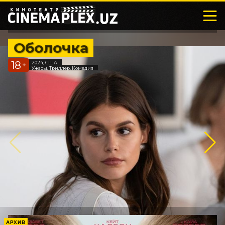
Оболочка
18
2024, США
+
Ужасы, Триллер, Комедия
АРХИВ