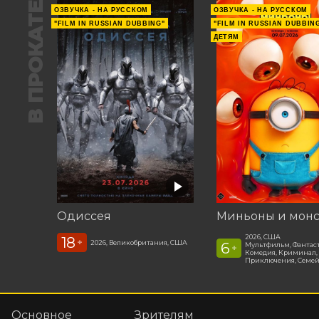
В ПРОКАТЕ
ОЗВУЧКА - НА РУССКОМ
ОЗВУЧКА - НА РУССКОМ
"FILM IN RUSSIAN DUBBING"
"FILM IN RUSSIAN DUBBIN
ДЕТЯМ
Одиссея
Миньоны и мон
2026, США
18
+
2026, Великобритания, США
6
Мультфильм, Фантас
+
Комедия, Криминал,
Приключения, Семе
Основное
Зрителям