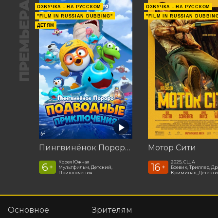
ПРЕМЬЕРА
ОЗВУЧКА - НА РУССКОМ
ОЗВУЧКА - НА РУССКОМ
"FILM IN RUSSIAN DUBBING"
"FILM IN RUSSIAN DUBBIN
ДЕТЯМ
Пингвинёнок Пороро: Подводные приключения
Мотор Сити
Корея Южная
2025, США
6
16
+
+
Мультфильм, Детский,
Боевик, Триллер, Др
Приключения
Криминал, Детекти
Основное
Зрителям