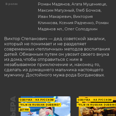
Роман Мадянов, Агата Муцениеце,
В ролях
Максим Матузный, Глеб Бочков,
Иван Макаревич, Виктория
Клинкова, Ксения Радченко, Роман
Мадянов мл., Олег Солодухин
Виктор Степанович — дед советской закалки, 
который не понимает и не разделяет 
современных «тепличных» методов воспитания 
детей. Обманным путем он увозит своего внука 
из дома, чтобы отправиться с ним в 
незабываемое приключение и, наконец-то, 
сделать из домашнего мальчика настоящего 
мужчину. Достойного мужа рода Богдановых.
ОЗВУЧКА - НА РУССКОМ
ОЗВУЧКА - НА РУССКОМ
"FILM IN RUSSIAN DUBBING"
"FILM IN RUSSIAN DUBBIN
ДЕТЯМ