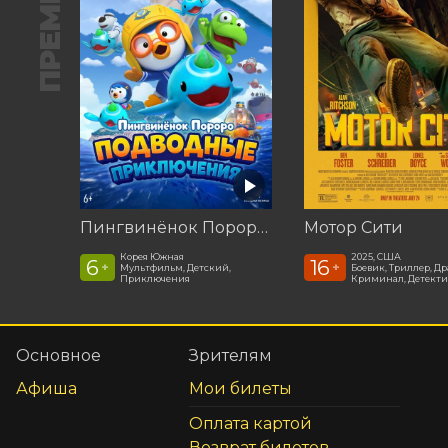
ПРЕМЬЕРА
Пингвинёнок Пороро: Подводные приключения
Мотор Сити
Корея Южная
2025, США
6
16
+
+
Мультфильм, Детский,
Боевик, Триллер, Др
Приключения
Криминал, Детекти
Основное
Зрителям
Афиша
Мои билеты
Оплата картой
Возврат билетов