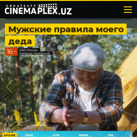
Мужские правила моего
деда
16
2025, Россия
+
Комедия, Семейный
АРХИВ