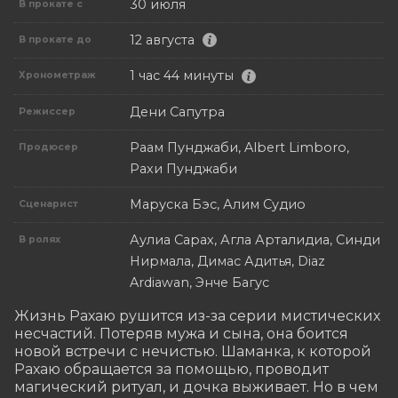
30 июля
В прокате с
12 августа
В прокате до
1 час 44 минуты
Хронометраж
Дени Сапутра
Режиссер
Раам Пунджаби, Albert Limboro,
Продюсер
Рахи Пунджаби
Маруска Бэс, Алим Судио
Сценарист
Аулиа Сарах, Агла Арталидиа, Синди
В ролях
Нирмала, Димас Адитья, Diaz
Ardiawan, Энче Багус
Жизнь Рахаю рушится из-за серии мистических 
несчастий. Потеряв мужа и сына, она боится 
новой встречи с нечистью. Шаманка, к которой 
Рахаю обращается за помощью, проводит 
магический ритуал, и дочка выживает. Но в чем 