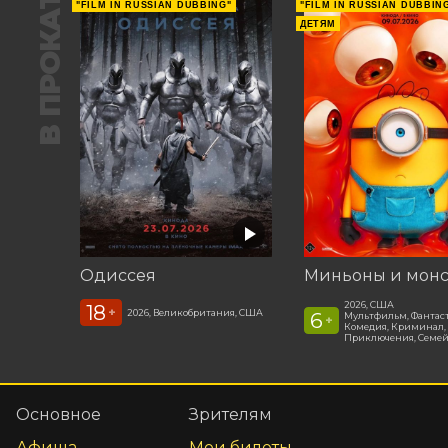
В ПРОКАТЕ
"FILM IN RUSSIAN DUBBING"
"FILM IN RUSSIAN DUBBIN
ДЕТЯМ
Одиссея
Миньоны и мон
2026, США
18
+
2026, Великобритания, США
6
Мультфильм, Фантас
+
Комедия, Криминал,
Приключения, Семе
Основное
Зрителям
Афиша
Мои билеты