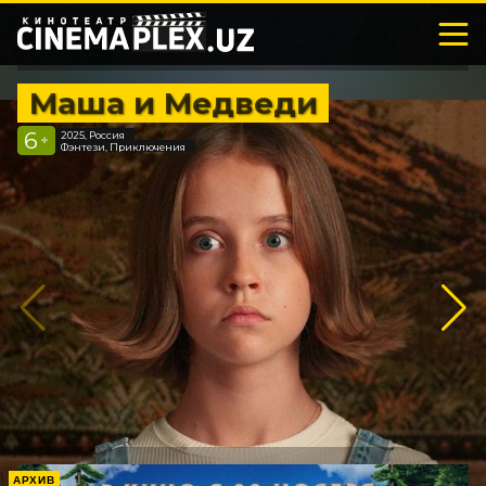
Маша и Медведи
6
2025, Россия
+
Фэнтези, Приключения
АРХИВ