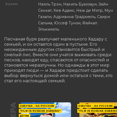
Наэль Трэн, Нахиль Буаззауи, Зайн
В ролях
Секкат, Кев Адамс, Неж де Мэтр, Мун
Газали, Адрианна Градзиель, Саири
Сальма, Юссеф Тунзи, Файкал
Элькихель
Песчаная буря разлучает маленького Хадару с 
семьей, и он остается один в пустыне. Его 
неожиданным другом становится быстрый и 
смелый лис. Вместе они учатся выживать среди 
песков, находят еду, спасаются от опасностей и 
становятся неразлучны. Но однажды в этот мир 
приходят люди — и Хадаре предстоит сделать 
выбор: вернуться домой или остаться с теми, кто 
стал его настоящей семьей.
ОЗВУЧКА - НА РУССКОМ
ОЗВУЧКА - НА РУССКОМ
"FILM IN RUSSIAN DUBBING"
"FILM IN RUSSIAN DUBBIN
ДЕТЯМ