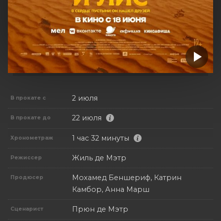
2 июля
В прокате с
22 июля
В прокате до
1 час 32 минуты
Хронометраж
Жиль де Мэтр
Режиссер
Мохамед Беншериф, Катрин
Продюсер
Камбор, Анна Марш
Прюн де Мэтр
Сценарист