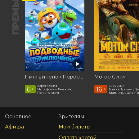
ПРЕМЬЕРА
Пингвинёнок Пороро: Подводные приключения
Мотор Сити
Корея Южная
2025, США
6
16
+
+
Мультфильм, Детский,
Боевик, Триллер, Др
Приключения
Криминал, Детекти
Основное
Зрителям
Афиша
Мои билеты
Оплата картой