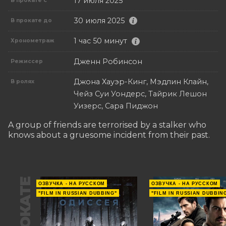
17 июля 2025
В прокате с
30 июля 2025
В прокате до
1 час 50 минут
Хронометраж
Дженн Робинсон
Режиссер
Джона Хауэр-Кинг, Мэдлин Клайн,
В ролях
Чейз Суи Уондерс, Тайрик Лешон
Уизерс, Сара Пиджон
A group of friends are terrorised by a stalker who 
knows about a gruesome incident from their past.
В ПРОКАТЕ
ОЗВУЧКА - НА РУССКОМ
ОЗВУЧКА - НА РУССКОМ
"FILM IN RUSSIAN DUBBING"
"FILM IN RUSSIAN DUBBIN