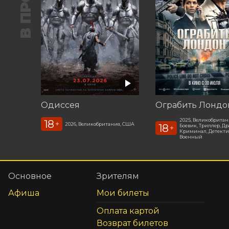
Одиссея
Ограбить Лондо
2025, Великобрита
18
+
2026, Великобритания, США
18
Боевик, Триллер, Др
+
Криминал, Детекти
Военный
Основное
Зрителям
Афиша
Мои билеты
Оплата картой
Возврат билетов