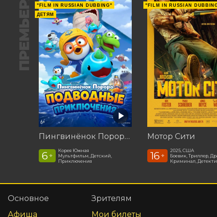
ПРЕМЬЕРА
"FILM IN RUSSIAN DUBBING"
"FILM IN RUSSIAN DUBBIN
ДЕТЯМ
Пингвинёнок Пороро: Подводные приключения
Мотор Сити
Корея Южная
2025, США
6
16
+
+
Мультфильм, Детский,
Боевик, Триллер, Др
Приключения
Криминал, Детекти
Основное
Зрителям
Афиша
Мои билеты