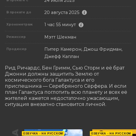
24 июля 2025
В прокате с
20 августа 2025
В прокате до
1 час 55 минут
Хронометраж
Мэтт Шекман
Режиссер
Питер Камерон, Джош Фридман,
Продюсер
Джефф Каплан
Рид Ричардс, Бен Гримм, Сью Сторм и её брат 
Джонни должны защитить Землю от 
космического бога Галактуса и его 
приспешника — Серебряного Сёрфера. И если 
план Галактуса поглотить всю планету и всех её 
жителей кажется недостаточно ужасающим, 
ситуация внезапно становится личной.
ОЗВУЧКА - НА РУССКОМ
ОЗВУЧКА - НА РУССКОМ