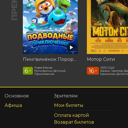
Пингвинёнок Пороро: Подводные приключения
Мотор Сити
Корея Южная
2025, США
6
16
+
+
Мультфильм, Детский,
Боевик, Триллер, Др
Приключения
Криминал, Детекти
Основное
Зрителям
Афиша
Мои билеты
Оплата картой
Возврат билетов