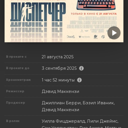
21 августа 2025
В прокате с
3 сентября 2025
В прокате до
1 час 52 минуты
Хронометраж
Дэвид Маккензи
Режиссер
Джиллиан Берри, Бэзил Иваник,
Продюсер
Дэвид Маккензи
Уилла Фицджералд, Лили Джеймс,
В ролях