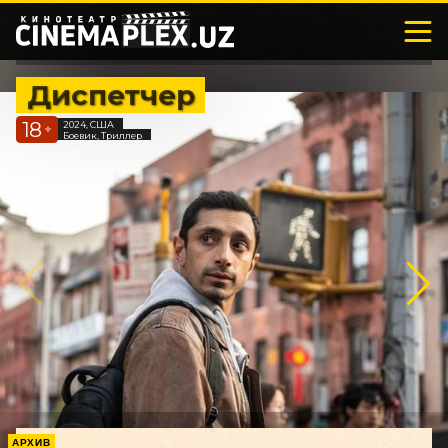
Диспетчер
18
2024, США
+
Боевик, Триллер
АРХИВ