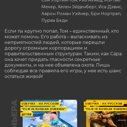
Сэм Уортингтон, Риз Ахмед, Мэттью
Мехер, Хелен Эйденберг, Иса Дэвис,
Аарон Роман Уэйнер, Бри Нортрап,
Пурва Беди
Если ты крупно попал, Том – единственный, кто 
может помочь. Его работа – вытаскивать из 
неприятностей людей, которые перешли 
дорогу огромным корпорациям и 
правительственным структурам. Таким, как Сара: 
она хочет придать гласности секретные 
документы, и на нее объявлена охота. Лишь 
соблюдая все правила его игры, у нее есть шанс 
остаться живой!
ПРЕМЬЕРА
ОЗВУЧКА - НА РУССКОМ
ОЗВУЧКА - НА РУССКОМ
"FILM IN RUSSIAN DUBBING"
"FILM IN RUSSIAN DUBBIN
ДЕТЯМ