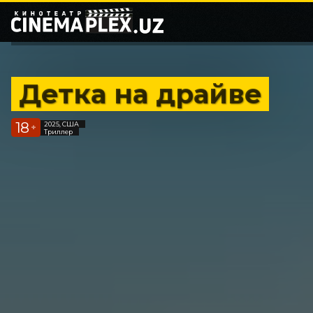
Детка на драйве
18
2025, США
+
Триллер