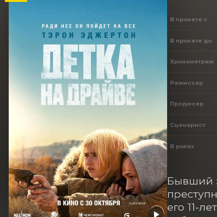
В прокате с
В прокате до
Хронометраж
Режиссер
Продюсер
Сценарист
В ролях
Бывший з
преступн
его 11-л