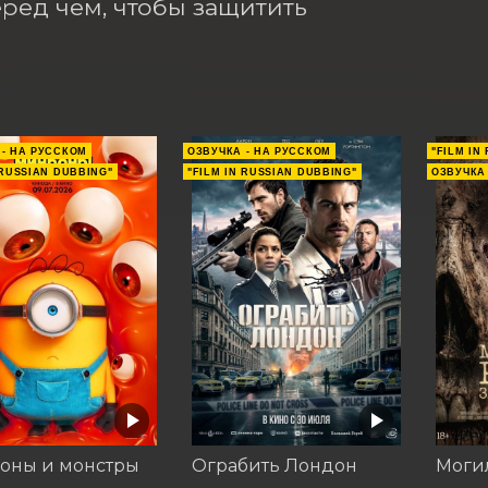
еред чем, чтобы защитить 
 - НА РУССКОМ
ОЗВУЧКА - НА РУССКОМ
"FILM IN
 RUSSIAN DUBBING"
"FILM IN RUSSIAN DUBBING"
ОЗВУЧКА
оны и монстры
Ограбить Лондон