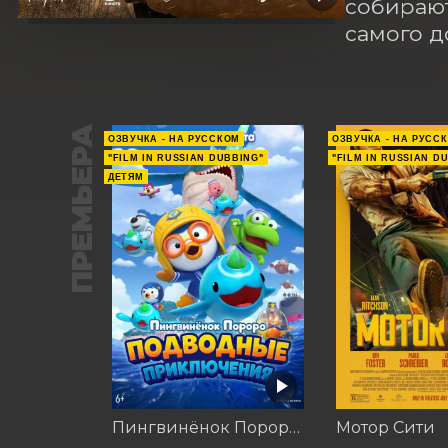
собирают
самого д
ПРЕМЬЕРА
ОЗВУЧКА - НА РУССКОМ
ОЗВУЧКА - НА РУСС
"FILM IN RUSSIAN DUBBING"
"FILM IN RUSSIAN D
ДЕТЯМ
Пингвинёнок Пороро: Подводные приключения
Мотор Сити