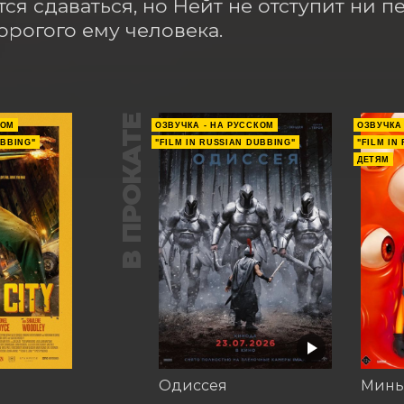
ся сдаваться, но Нейт не отступит ни п
орогого ему человека.
В ПРОКАТЕ
КОМ
ОЗВУЧКА - НА РУССКОМ
ОЗВУЧКА
UBBING"
"FILM IN RUSSIAN DUBBING"
"FILM IN
ДЕТЯМ
Одиссея
Минь