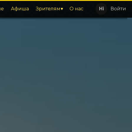
ие
Афиша
Зрителям
О нас
Войти