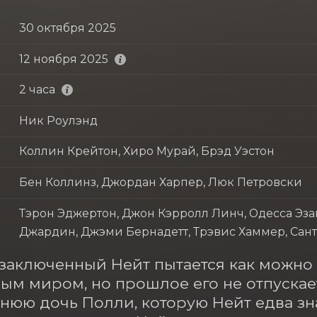
30 октября 2025
12 ноября 2025
2 часа
Ник Роулэнд
Коллин Крейтон, Хиро Мурай, Брэд Уэстон
Бен Коллинз, Джордан Харпер, Люк Петровски
Тэрон Эджертон, Джон Кэрролл Линч, Одесса Эзай
Джардин, Джэми Бернадетт, Трэвис Хаммер, Сант
аключенный Нейт пытается как можно б
ым миром, но прошлое его не отпускает.
етнюю дочь Полли, которую Нейт едва зн