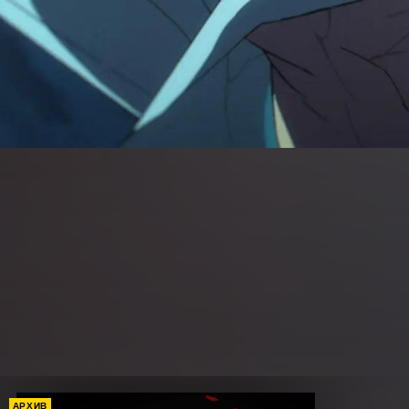
АРХИВ