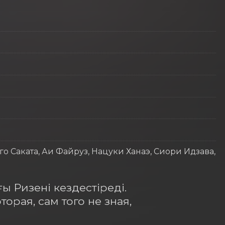
го Саката, Аи Файруз, Нацуки Ханаэ, Сиори Идзава,
 Ризені кездестіреді.  

рая, сам того не зная, 