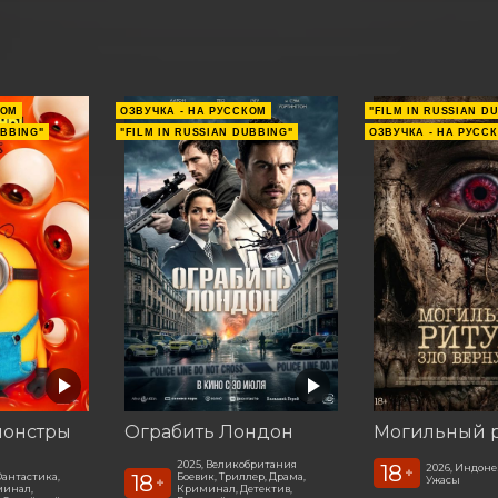
КОМ
ОЗВУЧКА - НА РУССКОМ
"FILM IN RUSSIAN D
UBBING"
"FILM IN RUSSIAN DUBBING"
ОЗВУЧКА - НА РУСС
монстры
Ограбить Лондон
2025, Великобритания
18
2026, Индоне
+
18
антастика,
Боевик, Триллер, Драма,
Ужасы
+
минал,
Криминал, Детектив,