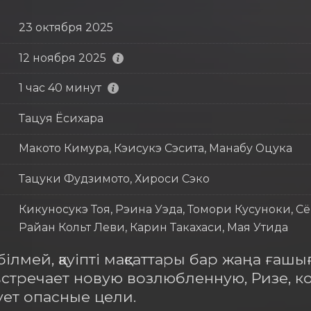
23 октября 2025
12 ноября 2025
1 час 40 минут
Тацуя Ёсихара
Макото Кимура, Кэисукэ Сэсита, Манабу Оцука
Тацуки Фудзимото, Хироси Сэко
Кикуносукэ Тоя, Рэина Уэда, Томори Кусуноки, Сё
Райан Кольт Леви, Карин Такахаси, Мая Утида
лмей, қауіпті мақсаттары бар жаңа ғашығы
стречает новую возлюбленную, Ризе, кото
ет опасные цели.