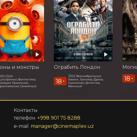
оны и монстры
Ограбить Лондон
026, США
2025, Великобритания
18
+
18
ультфильм, Фантастика,
Боевик, Триллер, Драма,
+
омедия, Криминал,
Криминал, Детектив,
риключения, Семейный
Военный
Контакты
телефон
+998 901 75 8288
e-mail
manager@cinemaplex.uz