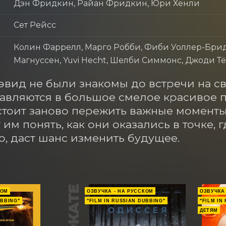
Дэн Фридкин, Райан Фридкин, Юри Хенли
Сет Рейсс
Колин Фаррелл, Марго Робби, Фиби Уоллер-Бри
Магнуссен, Yuvi Hecht, Шелби Симмонс, Джоди Т
эвид не были знакомы до встречи на св
авляются в большое смелое красивое пу
тоит заново пережить важные моменты 
им понять, как они оказались в точке, гд
, даст шанс изменить будущее.
КОМ
ОЗВУЧКА - НА РУССКОМ
ОЗВУЧКА
UBBING"
"FILM IN RUSSIAN DUBBING"
"FILM IN
ДЕТЯМ