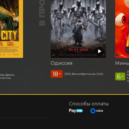
В ПРОКАТЕ
Одиссея
Минь
2
18
+
2026, Великобритания, США
6
лер, Драма,
М
+
етектив
К
П
Способы оплаты