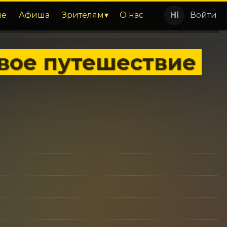
ие
Афиша
Зрителям
О нас
Войти
вое путешествие