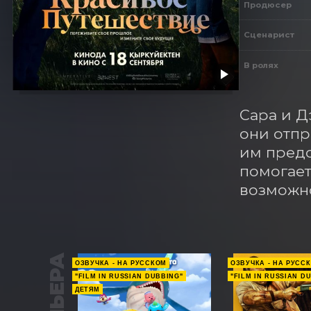
Продюсер
Сценарист
В ролях
Сара и Д
они отпр
им предс
помогает 
возможно
ОЗВУЧКА - НА РУССКОМ
ОЗВУЧКА - НА РУСС
"FILM IN RUSSIAN DUBBING"
"FILM IN RUSSIAN D
ДЕТЯМ