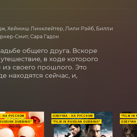
дж, Хеймиш Линклейтер, Лили Рэйб, Билли
ёрнер-Смит, Сара Гадон
адьбе общего друга. Вскоре 
тешествие, в ходе которого 
из своего прошлого. Это 
е находятся сейчас, и, 
 - НА РУССКОМ
ОЗВУЧКА - НА РУССКОМ
"FILM IN
 RUSSIAN DUBBING"
"FILM IN RUSSIAN DUBBING"
ОЗВУЧКА