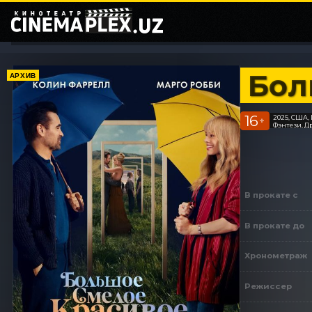
Бол
АРХИВ
16
2025, США,
+
Фэнтези, Д
В прокате с
В прокате до
Хронометраж
Режиссер