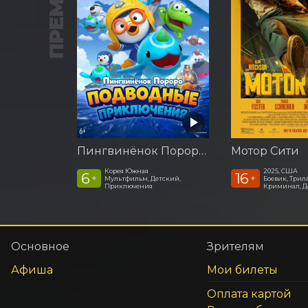
ПРЕМЬЕРА
Пингвинёнок Пороро: Подводные приключения
Мотор Сити
Корея Южная
2025, США
6
16
+
+
Мультфильм, Детский,
Боевик, Трил
Приключения
Криминал, Д
Основное
Зрителям
Афиша
Мои билеты
Оплата картой